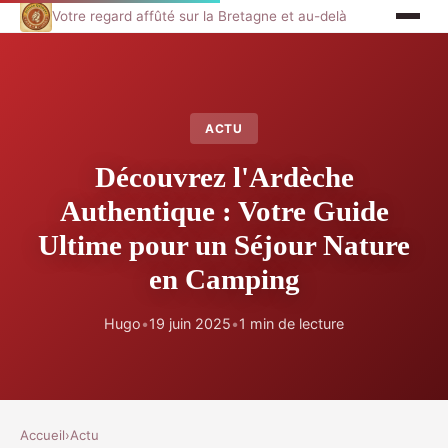
Votre regard affûté sur la Bretagne et au-delà
ACTU
Découvrez l'Ardèche
Authentique : Votre Guide
Ultime pour un Séjour Nature
en Camping
Hugo
•
19 juin 2025
•
1 min de lecture
Accueil
›
Actu