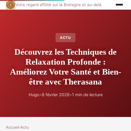
Votre regard affûté sur la Bretagne et au-delà
ACTU
Découvrez les Techniques de
Relaxation Profonde :
Améliorez Votre Santé et Bien-
être avec Therasana
Hugo
•
6 février 2026
•
1 min de lecture
Accueil
›
Actu